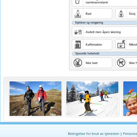
varmtvannstank
Bad
Dusj
Kjøkken og rengjøring
Avdelt men åpen løsning
Kaffetrakter
Mikro
Spesielle forbehold
Ikke katt
Ikke 
Betingelser for bruk av tjenesten
|
Personve