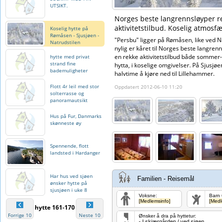
UTSIKT.
Norges beste langrennsløyper re
aktivitetstilbud. Koselig atmosfæ
Koselig hytte på
Rømåsen - Sjusjøen -
"Persbu" ligger på Rømåsen, like ved N
Natrudstilen
nylig er kåret til Norges beste langren
en rekke aktivitetstilbud både sommer-
hytte med privat
strand fine
hytta, i koselige omgivelser. På Sjusjøe
bademuligheter
halvtime å kjøre ned til Lillehammer.
Flott 4r leil med stor
Oppdatert 2012-06-10 11:20
solterrasse og
panoramautsikt
Hus på Fur, Danmarks
skønneste øy
Spennende, flott
landsted i Hardanger
Har hus ved sjøen
Familien - Reisemål
ønsker hytte på
sjusjøen i uke 8
Voksne:
Barn 
[Medlemsinfo]
[Medl
hytte 161-170
Forrige 10
Neste 10
Ønsker å dra på hyttetur:
- I skjærgården / ved sjøen