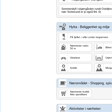
Sommeridyll i skjærgården rundt Oslofjord
nær Svinesund er jo også fint :0)
Hytta - Beliggenhet og miljø
På fjellet, i eller under tregrensen
Nærmeste nabo
Bilvei
50 m
Uteplass
Usjen
Solrikt
Morg
Nærområdet - Shopping, spisi
Nærmeste butikk
Ikke spesifisert
Aktiviteter i nærheten