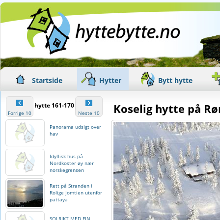
Startside
Hytter
Bytt hytte
hytte 161-170
Koselig hytte på Rø
Forrige 10
Neste 10
Panorama udsigt over
hav
Idyllisk hus på
Nordkoster øy nær
norskegrensen
Rett på Stranden i
Rolige Jomtien utenfor
pattaya
SOLRIKT MED FIN