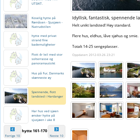
UTSIKT.
Idyllisk, fantastisk, spennende 
Koselig hytte på
Rømåsen - Sjusjøen -
Helt unikt landsted! Høy standard.
Natrudstilen
Flere hus, eldhus, låve sjøhus og smie.
hytte med privat
strand fine
bademuligheter
Totalt 14-25 sengeplasser.
Flott 4r leil med stor
Oppdatert 2012-03-26 23:21
solterrasse og
panoramautsikt
Hus på Fur, Danmarks
skønneste øy
Spennende, flott
landsted i Hardanger
Har hus ved sjøen
ønsker hytte på
sjusjøen i uke 8
hytte 161-170
Forrige 10
Neste 10