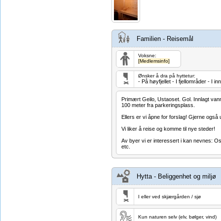
Familien - Reisemål
Voksne:
[Medlemsinfo]
Ønsker å dra på hyttetur:
- På høyfjellet - I fjellområder - I 
Primært Geilo, Ustaoset. Gol. Innlagt vann
100 meter fra parkeringsplass.
Ellers er vi åpne for forslag! Gjerne også u
Vi liker å reise og komme til nye steder!
Av byer vi er interessert i kan nevnes: O
etc.
Hytta - Beliggenhet og miljø
I eller ved skjærgården / sjø
Kun naturen selv (elv, bølger, vind)