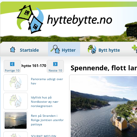
Startside
Hytter
Bytt hytte
hytte 161-170
Spennende, flott l
Forrige 10
Neste 10
Panorama udsigt over
hav
Idyllisk hus på
Nordkoster øy nær
norskegrensen
Rett på Stranden i
Rolige Jomtien utenfor
pattaya
SOLRIKT MED FIN