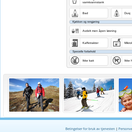
varmtvannstank
Bad
Dusj
Kjøkken og rengjøring
Avdelt men åpen løsning
Kaffetrakter
Mikro
Spesielle forbehold
Ikke katt
Ikke 
Betingelser for bruk av tjenesten
|
Personve