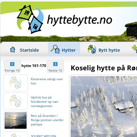
Startside
Hytter
Bytt hytte
hytte 161-170
Koselig hytte på Rø
Forrige 10
Neste 10
Panorama udsigt over
hav
Idyllisk hus på
Nordkoster øy nær
norskegrensen
Rett på Stranden i
Rolige Jomtien utenfor
pattaya
SOLRIKT MED FIN