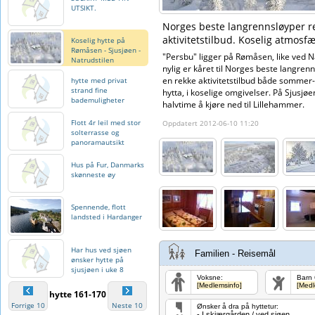
UTSIKT.
Norges beste langrennsløyper re
aktivitetstilbud. Koselig atmosfæ
Koselig hytte på
Rømåsen - Sjusjøen -
"Persbu" ligger på Rømåsen, like ved N
Natrudstilen
nylig er kåret til Norges beste langren
en rekke aktivitetstilbud både sommer-
hytte med privat
strand fine
hytta, i koselige omgivelser. På Sjusjøe
bademuligheter
halvtime å kjøre ned til Lillehammer.
Flott 4r leil med stor
Oppdatert 2012-06-10 11:20
solterrasse og
panoramautsikt
Hus på Fur, Danmarks
skønneste øy
Spennende, flott
landsted i Hardanger
Har hus ved sjøen
Familien - Reisemål
ønsker hytte på
sjusjøen i uke 8
Voksne:
Barn 
[Medlemsinfo]
[Medl
hytte 161-170
Forrige 10
Neste 10
Ønsker å dra på hyttetur:
- I skjærgården / ved sjøen