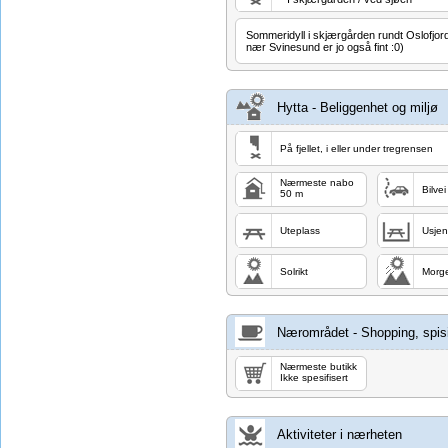
Sommeridyll i skjærgården rundt Oslofjord
nær Svinesund er jo også fint :0)
Hytta - Beliggenhet og miljø
På fjellet, i eller under tregrensen
Nærmeste nabo
Bilvei
50 m
Uteplass
Usjen
Solrikt
Morg
Nærområdet - Shopping, spisi
Nærmeste butikk
Ikke spesifisert
Aktiviteter i nærheten