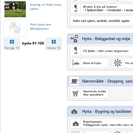
Koselig, m/ fiske, kano,
Ønsker å dra på hyttetur:
sykler,
- I fjellområder - I innlandet - I l
helst ved sjøen, østfold, vestfold, agder
Flott hytte ved
Måsåplassen
Hytta - Beliggenhet og miljø
hytte 91-100
Forrige 10
Neste 10
På fjellet, i eller under tregrensen
Bilvei til hytta
Fin ut
Nærområdet - Shopping, spisi
Nærmeste butikk
Ikke spesifisert
Hytta - Bygning og fasiliteter
Bygningstype:
Frittliggende hytte, med eller uten u