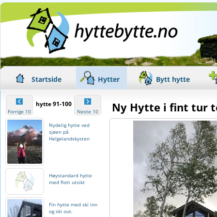
Startside
Hytter
Bytt hytte
hytte 91-100
Ny Hytte i fint tur 
Forrige 10
Neste 10
Nydelig hytte ved
sjøen på
Helgelandskysten
Høystandard hytte
med flott utsikt
Fin hytte med ski inn
og ski out.