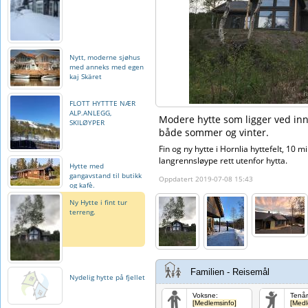
Nytt, moderne sjøhus
med anneks med egen
kaj Skäret
FLOTT HYTTTE NÆR
ALP.ANLEGG,
Modere hytte som ligger ved inng
SKILØYPER
både sommer og vinter.
Fin og ny hytte i Hornlia hyttefelt, 10 m
langrennsløype rett utenfor hytta.
Hytte med
gangavstand til butikk
Oppdatert 2019-07-08 15:43
og kafè.
Ny Hytte i fint tur
terreng.
Familien - Reisemål
Nydelig hytte på fjellet
Voksne:
Tenår
[Medlemsinfo]
[Medl