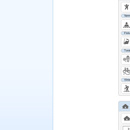
Vann
Fisk
Turak
Vinte