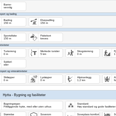
Barne-
vennlig
sport og bading
Bading
Elvepadling
150 m
150 m
e
Sportsfiske
Fiskekort
150 m
kreves
tiviteter
Turterreng
Merkede turstier
Skogsterreng
F
0 m
5 km
0 m
1
Sykkel-
stier
rsport og vinteraktiviteter
Skiløyper
Lysløyper
Alpinanlegg
A
0 m
0 m
1,2 km
f
Hytta - Bygning og fasiliteter
Bygningstype:
Standard:
Frittliggende hytte, med eller uten uthus
Høy standard og gode fasiliteter
Størrelse
Soverom
Soveplass komfort
S