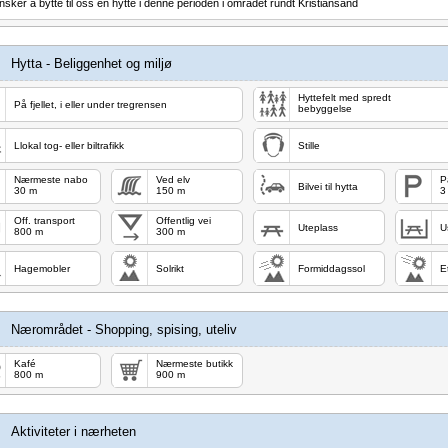
nsker å bytte til oss en hytte i denne perioden i området rundt Kristiansand
Hytta - Beliggenhet og miljø
Hyttefelt med spredt
På fjellet, i eller under tregrensen
bebyggelse
Llokal tog- eller biltrafikk
Stille
Nærmeste nabo
Ved elv
P
Bilvei til hytta
30 m
150 m
3 
Off. transport
Offentlig vei
Uteplass
U
800 m
300 m
Hagemobler
Solrikt
Formiddagssol
E
Nærområdet - Shopping, spising, uteliv
Kafé
Nærmeste butikk
800 m
900 m
Aktiviteter i nærheten