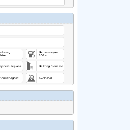
arkering
Bensinstasjon
biler
600 m
sjenert uteplass
Balkong / terrasse
ttermiddagssol
Kveldssol