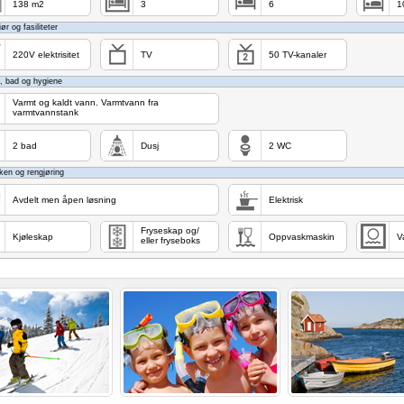
138 m2
3
6
1
iør og fasiliteter
220V elektrisitet
TV
50 TV-kanaler
, bad og hygiene
Varmt og kaldt vann. Varmtvann fra
varmtvannstank
2 bad
Dusj
2 WC
ken og rengjøring
Avdelt men åpen løsning
Elektrisk
Fryseskap og/
Kjøleskap
Oppvaskmaskin
V
eller fryseboks