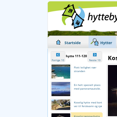
Startside
Hytter
hytte 111-120
Kos
Forrige 10
Neste 10
Flott leilighet nær
stranden
En helt spesiell plass
med panoramautsikt.
Koselig hytte med kort
vei til ferskvann og sjø
Koselig tømmerhytte