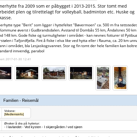
erhytte fra 2009 som er påbygget i 2013-2015. Stor tomt med
beidet plen og tilrettelagt for volleyball, badminton etc. Huske og
kasse.
hytte type "Berit" som ligger i hyttefeltet "Bøvermoen" ca. 500 m fra tettstedet B
 Kommune øverst i Gudbrandsdalen. Avstand til Dombås 55 km, Åndalsnes 50 km o
d 148 km. Gode fiske og turmuligheter i området - kan nevnes fotturer til Pyttbu
stølen i Tafjordfjella. Fint å fiske i elva like ved hytta eller i Rauma, ca. 20 km unn
ann i området, bla Lesjaskogsvannet. Stor og fin tomt der hele familien kan boltre
andard innvendig, parabol
ert 2017-01-30 12:41
Familien - Reisemål
Voksne:
[Medlemsinfo]
Ønsker å dra på hyttetur:
- I lavlandet - Ved kysten - I skjærgården / ved sjøen