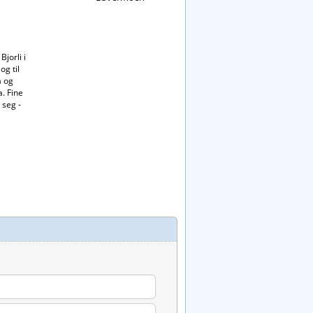
jorli i
g til
a og
a. Fine
 seg -