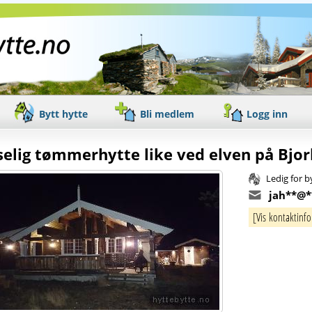
Bytt hytte
Bli medlem
Logg inn
elig tømmerhytte like ved elven på Bjor
Ledig for b
jah**@*
[Vis kontaktinf