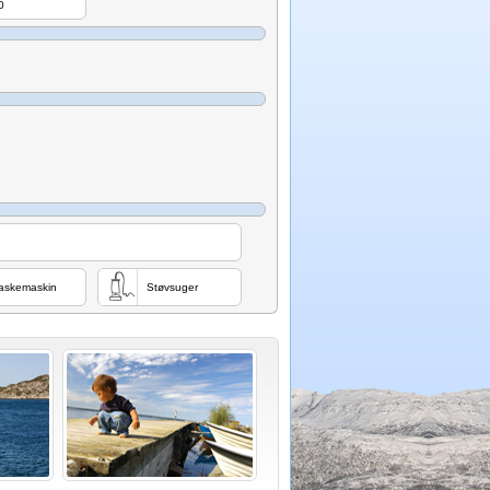
0
askemaskin
Støvsuger