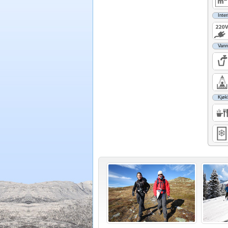
Inter
Vann
Kjøk