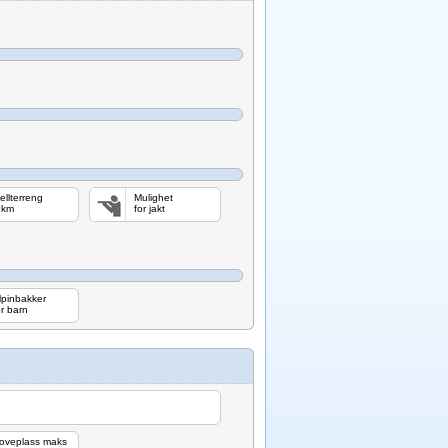
jellterreng
Mulighet
 km
for jakt
lpinbakker
or barn
oveplass maks