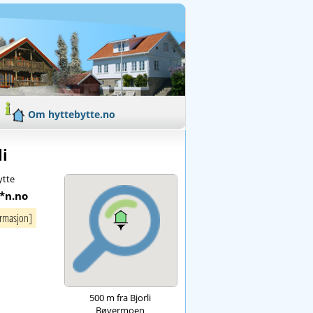
Om hyttebytte.no
li
ytte
*n.no
ormasjon]
500 m fra Bjorli
Bøvermoen