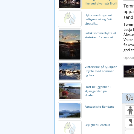
like ved elven på Bjorli
Tømm
oppar
Hytte med usjenert
sand
beliggenhet og flott
sjøutsikt.
Tømmer
Lesja
Solrik sommerhytte et
Ålesun
steinkast fra vannet.
Vakker
fiskev
god st
Oppdat
Vinterferie på Sjusjøen
i bytte med sommer
og hav
Flott beliggenhet i
skjærgården på
Hvaler.
Fantastiske Rondane
Lejlighed i Aarhus