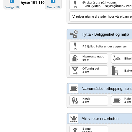
hytte 101-110
Ønsker å dra på hyttetur:
- Ved kysten - I skjærgården / ved
Forrige 10
Neste 10
Vi reiser gjerne til steder hvor våre barn
Hytta - Beliggenhet og miljø
På fjellet, i eller under tregrensen
Nærmeste nabo
Bilvei
50 m
Offentlig vei
Balko
4 km
Nærområdet - Shopping, spisi
Kiosk
Kafé
4 km
4 km
Aktiviteter i nærheten
Barne-
vennlig