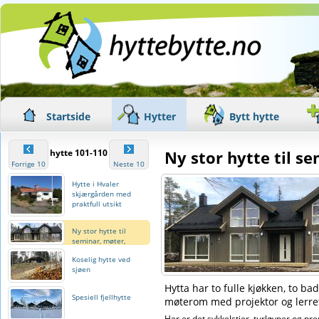
Startside
Hytter
Bytt hytte
hytte 101-110
Ny stor hytte til s
Forrige 10
Neste 10
Hytte i Hvaler
skjærgården med
praktfull utsikt
Ny stor hytte til
seminar, møter,
trening og hygge
Koselig hytte ved
sjøen
Hytta har to fulle kjøkken, to ba
Spesiell fjellhytte
møterom med projektor og lerre
Her er det sykkelstier, turløyper og pre