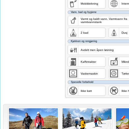
Mobildekning
Intern
Vann, bad og hygiene
Varmt og kaldt vann. Varmtvann fra
varmtvannstank
2 bad
Dusj
Kjøkken og rengjøring
Avdelt men åpen løsning
Kaffetrakter
Mikro
Vaskemaskin
Tørke
Spesielle forbehold
Ikke katt
Ikke 