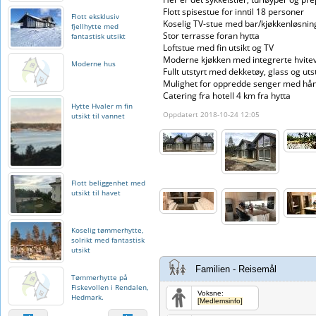
Flott spisestue for inntil 18 personer
Flott eksklusiv
Koselig TV-stue med bar/kjøkkenløsnin
fjellhytte med
Stor terrasse foran hytta
fantastisk utsikt
Loftstue med fin utsikt og TV
Moderne kjøkken med integrerte hviteva
Moderne hus
Fullt utstyrt med dekketøy, glass og uts
Mulighet for oppredde senger med hå
Catering fra hotell 4 km fra hytta
Hytte Hvaler m fin
Oppdatert 2018-10-24 12:05
utsikt til vannet
Flott beliggenhet med
utsikt til havet
Koselig tømmerhytte,
solrikt med fantastisk
utsikt
Familien - Reisemål
Tømmerhytte på
Fiskevollen i Rendalen,
Voksne:
Hedmark.
[Medlemsinfo]