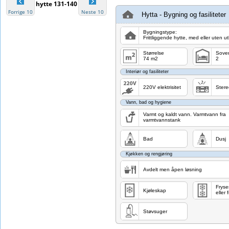
hytte 131-140
Forrige 10
Neste 10
Hytta - Bygning og fasiliteter
Bygningstype:
Frittliggende hytte, med eller uten u
Størrelse
Sove
74 m2
2
Interiør og fasiliteter
220V elektrisitet
Stere
Vann, bad og hygiene
Varmt og kaldt vann. Varmtvann fra
varmtvannstank
Bad
Dusj
Kjøkken og rengjøring
Avdelt men åpen løsning
Fryse
Kjøleskap
eller
Støvsuger