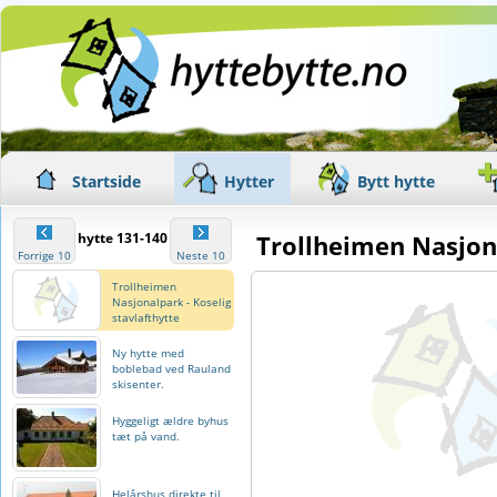
Startside
Hytter
Bytt hytte
hytte 131-140
Trollheimen Nasjona
Forrige 10
Neste 10
Trollheimen
Nasjonalpark - Koselig
stavlafthytte
Ny hytte med
boblebad ved Rauland
skisenter.
Hyggeligt ældre byhus
tæt på vand.
Helårshus direkte til