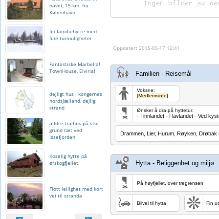
havet, 15 km. fra
København.
fin familiehytte med
fine turmuligheter
Oppdatert 2015-05-17 12:41
Fantastiske Marbella!
TownHouse, Elviria!
Familien - Reisemål
Voksne:
dejligt hus i kongernes
[Medlemsinfo]
nordsjælland, dejlig
strand
Ønsker å dra på hyttetur:
- I innlandet - I lavlandet - Ved kys
ældre.træhus på stor
grund tæt ved
Drammen, Lier, Hurum, Røyken, Drøbak o
Issefjorden
Koselig hytte på
ørskogfjellet.
Hytta - Beliggenhet og miljø
På høyfjellet, over tregrensen
Flott leilighet med kort
vei til stranda
Bilvei til hytta
Fin ut