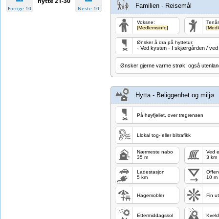
hytte 21-30
Familien - Reisemål
Forrige 10
Neste 10
Voksne:
Tenår
[Medlemsinfo]
[Medl
Ønsker å dra på hyttetur:
- Ved kysten - I skjærgården / ved
Ønsker gjerne varme strøk, også utenlan
Hytta - Beliggenhet og miljø
På høyfjellet, over tregrensen
Llokal tog- eller biltrafikk
Nærmeste nabo
Ved e
35 m
3 km
Ladestasjon
Offent
5 km
10 m
Hagemobler
Fin ut
Ettermiddagssol
Kveld