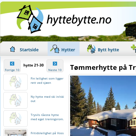
Startside
Hytter
Bytt hytte
hytte 21-30
Tømmerhytte på Try
Forrige 10
Neste 10
Fin leilighet som ligger
rett ved sjøen
Ny hytte med ski in/ski
out
Trysils råeste hytte
med eget treningsrom.
Fritidsleilighet på Voss