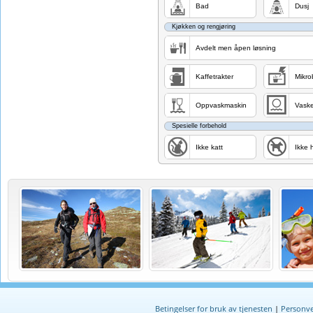
Bad
Dusj
Kjøkken og rengjøring
Avdelt men åpen løsning
Kaffetrakter
Mikro
Oppvaskmaskin
Vask
Spesielle forbehold
Ikke katt
Ikke 
Betingelser for bruk av tjenesten
|
Personve