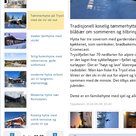
Tømmerhytte på Trysil
med ski in/ ski out
Tradisjonell koselig tømmerhytte
blåbær om sommeren og tilbringe
Vakker fjellhytte med
Hytta har tre soverom med garderobeska
utsikt
kjøkkenet, som vannkoker, brødbakemask
Cromecast.
Trysilfjellet har 70 nedfarter for alpi
Stilig funkishytte med
er det laget fine sykkelløyper i fjellet 
takterrasse, gode
turløyper. Det er "høyt og lavt" klatr
solforhold
radiobiler. Man kan fiske fra Trysil elva 
moderne hytte m/kort
Vinter er det ski in ski out for alpint 
vei til langrenn-
sammen med de minste. Det tilbys aking
alpinanlegg
juletider.
Moderne hytte nær
Dette er en familiehytte med sjel og a
Romsdalen
Oppdatert 2024-05-08 20:40
Koselig hytte med
solrik terrasse og
utsikt til sjø