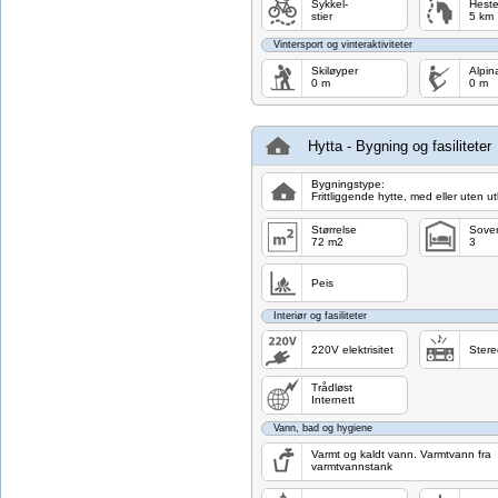
Sykkel-
Heste
stier
5 km
Vintersport og vinteraktiviteter
Skiløyper
Alpin
0 m
0 m
Hytta - Bygning og fasiliteter
Bygningstype:
Frittliggende hytte, med eller uten u
Størrelse
Sove
72 m2
3
Peis
Interiør og fasiliteter
220V elektrisitet
Stere
Trådløst
Internett
Vann, bad og hygiene
Varmt og kaldt vann. Varmtvann fra
varmtvannstank