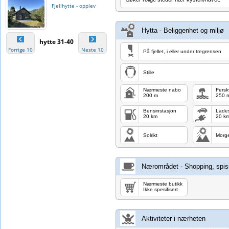
Fjellhytte - opplev
Hytta - Beliggenhet og miljø
Hardanger/Røldal/Haukeli
hytte 31-40
Forrige 10
Neste 10
På fjellet, i eller under tregrensen
Stille
Nærmeste nabo
Fers
200 m
250 
Bensinstasjon
Lades
20 km
20 k
Solrikt
Morg
Nærområdet - Shopping, spisi
Nærmeste butikk
Ikke spesifisert
Aktiviteter i nærheten