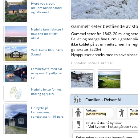
Hytte ved sjøen,
mellom Kristiansand
og Lillesand
Gammelt seter bestående av sto
Nydelig familiehytte i
Gammel seter fra 1842. 20 m lang sete
Rauland med flott
utsikt.
fjellet, og mange fine turmuligheter båd
ikke koblet på strømnettet, men har eg
generator. (220v)
Ved Stevns Klint, Skov ,
Strand
Nyoppusset anneks med to soveplasser
Oppdatert 2024-01-14 19:48
Familiehytte med Ski-
in og -out Trysilfjellet
sør
Nydelig hytte for kos,
bading og sjøliv
Familien - Reisemål
Fin hytte på
Voksne:
Tenår
Lemonsjøen,
[Medlemsinfo]
[Medl
sengeplass til 10 pers.
Ønsker å dra på hyttetur:
- Ved kysten - I skjærgården / ved
Søker rolige steder nær kysten/havet.