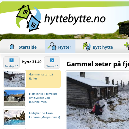
Startside
Hytter
Bytt hytte
hytte 31-40
Gammel seter på fj
Forrige 10
Neste 10
Gammel seter på
fjellet
Flott hytte i trivelige
omgivelser ved
Jotunheimen
Leilighet på Gran
Canaria (Maspalomas)