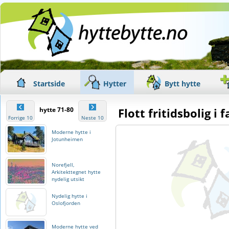
Startside
Hytter
Bytt hytte
hytte 71-80
Flott fritidsbolig 
Forrige 10
Neste 10
Moderne hytte i
Jotunheimen
Norefjell,
Arkitekttegnet hytte
nydelig utsikt
Nydelig hytte i
Oslofjorden
Moderne hytte ved