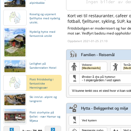
alpinbakke
Koselig og usjenert
Kort vei til restauranter, cafeer 
fjellhytte med nydelig
fotball, fjellturer, sykling, SUP, 
utsikt.
Fritidsboligen er modernisert og har d
Nydelig hytte med
mot sør. Vedfyrt badstu med oppholdsr
fantastisk utsikt
Oppdatert 2021-01-25 21:10
Familien - Reisemål
Leilighet på
Voksne:
Tenår
Sanderstølen Hotel
[Medlemsinfo]
[Medl
Ønsker å dra på hyttetur:
Flott fritidsbolig i
- I skjærgården / ved sjøen
fantastiske
Henningsvær
Vi kunne tenkt oss et sted hvor vi kan sol
Ski inn/ut- alpint og
langrenn
Hytta - Beliggenhet og miljø
Flott storhytte på
fjellet - nær Hamar og
Mjøsa
Ved kysten
Nærmeste nabo
Ved s