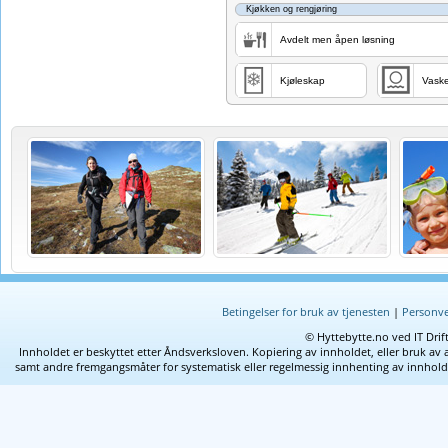
Kjøkken og rengjøring
Avdelt men åpen løsning
Kjøleskap
Vask
Betingelser for bruk av tjenesten
|
Personve
© Hyttebytte.no ved IT Drif
Innholdet er beskyttet etter Åndsverksloven. Kopiering av innholdet, eller bruk av 
samt andre fremgangsmåter for systematisk eller regelmessig innhenting av innhold fra 