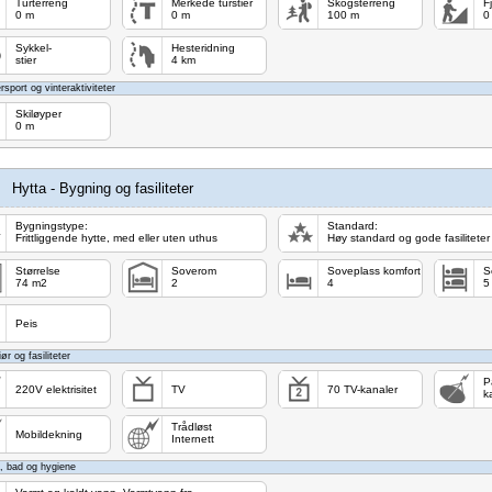
Turterreng
Merkede turstier
Skogsterreng
F
0 m
0 m
100 m
0
Sykkel-
Hesteridning
stier
4 km
rsport og vinteraktiviteter
Skiløyper
0 m
Hytta - Bygning og fasiliteter
Bygningstype:
Standard:
Frittliggende hytte, med eller uten uthus
Høy standard og gode fasiliteter
Størrelse
Soverom
Soveplass komfort
S
74 m2
2
4
5
Peis
iør og fasiliteter
P
220V elektrisitet
TV
70 TV-kanaler
k
Trådløst
Mobildekning
Internett
, bad og hygiene