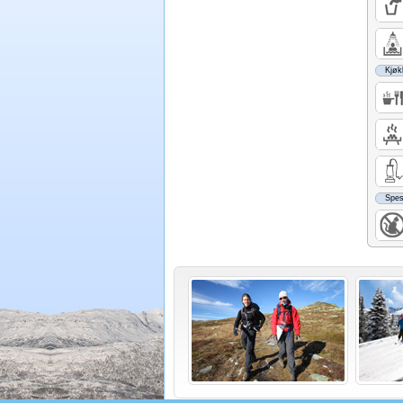
Kjøk
Spes