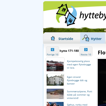
Startside
Hytter
hytte 171-180
Flo
Forrige 10
Neste 10
Kjempekoselig plass
med egen flytebrygge
til leie.
Egen strand
flytebrygge båt og
kanoer
Sunnmørsalpene, Flott
både på sommer og
vinterstid!
Sjøhus, rorbu med