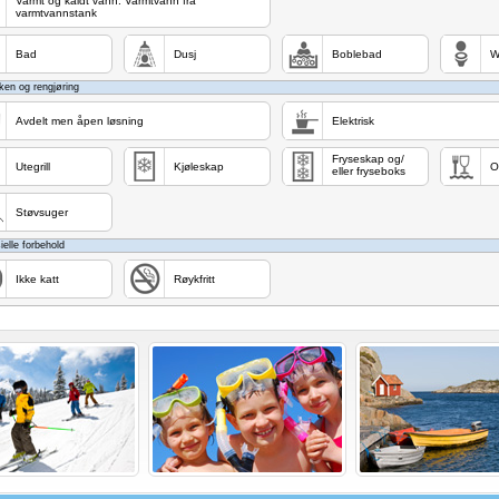
Varmt og kaldt vann. Varmtvann fra
varmtvannstank
Bad
Dusj
Boblebad
W
ken og rengjøring
Avdelt men åpen løsning
Elektrisk
Fryseskap og/
Utegrill
Kjøleskap
O
eller fryseboks
Støvsuger
ielle forbehold
Ikke katt
Røykfritt