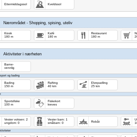
Ettermiddagssol
Kveldssol
Nærområdet - Shopping, spising, uteliv
Kiosk
Kafé
Restaurant
N
180 m
180 m
180 m
2
Aktiviteter i nærheten
Barne-
vennlig
sport og bading
Bading
Rafting
Elvepadling
150 m
40 km
25 km
e
Sportsfiske
Fiskekort
100 m
kreves
Vester voksen: 2
Vester barn: 1
U
Robåt
ungdom: 0
småbarn: 0
1
tiviteter