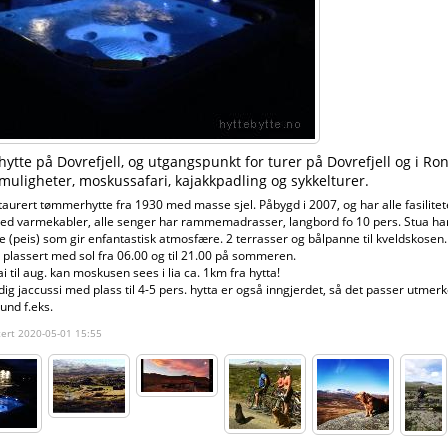
 hytte på Dovrefjell, og utgangspunkt for turer på Dovrefjell og i Ro
muligheter, moskussafari, kajakkpadling og sykkelturer.
aurert tømmerhytte fra 1930 med masse sjel. Påbygd i 2007, og har alle fasilite
d varmekabler, alle senger har rammemadrasser, langbord fo 10 pers. Stua har
e (peis) som gir enfantastisk atmosfære. 2 terrasser og bålpanne til kveldskosen.
t plassert med sol fra 06.00 og til 21.00 på sommeren.
i til aug. kan moskusen sees i lia ca. 1km fra hytta!
ig jaccussi med plass til 4-5 pers. hytta er også inngjerdet, så det passer utmerk
und f.eks.
ert 2020-05-01 15:55