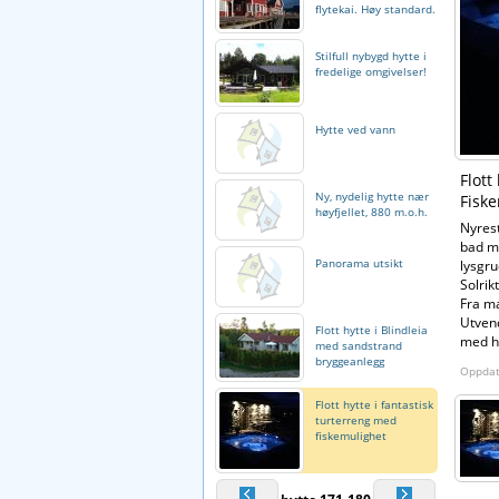
flytekai. Høy standard.
Stilfull nybygd hytte i
fredelige omgivelser!
Hytte ved vann
Flott
Ny, nydelig hytte nær
Fiske
høyfjellet, 880 m.o.h.
Nyrest
bad me
Panorama utsikt
lysgru
Solrik
Fra ma
Utvend
Flott hytte i Blindleia
med h
med sandstrand
bryggeanlegg
Oppdat
Flott hytte i fantastisk
turterreng med
fiskemulighet