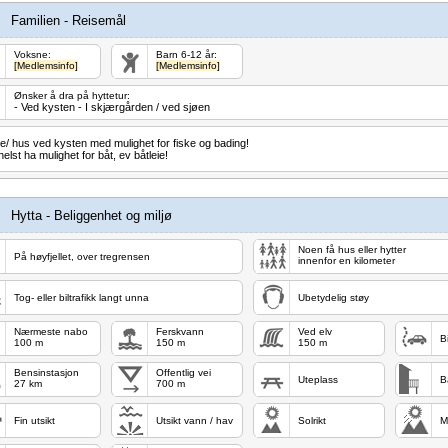
Familien - Reisemål
Voksne:
Barn 6-12 år:
[Medlemsinfo]
[Medlemsinfo]
Ønsker å dra på hyttetur:
- Ved kysten - I skjærgården / ved sjøen
e/ hus ved kysten med mulighet for fiske og bading!
elst ha mulighet for båt, ev båtleie!
Hytta - Beliggenhet og miljø
Noen få hus eller hytter
På høyfjellet, over tregrensen
innenfor en kilometer
Tog- eller biltrafikk langt unna
Ubetydelig støy
Nærmeste nabo
Ferskvann
Ved elv
Bi
100 m
150 m
150 m
Bensinstasjon
Offentlig vei
Uteplass
B
27 km
700 m
Fin utsikt
Utsikt vann / hav
Solrikt
M