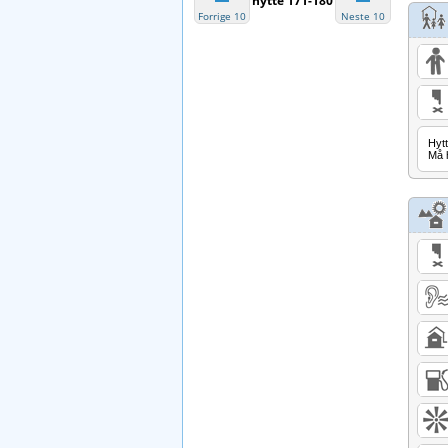
hytte 171-180
Forrige 10
Neste 10
Hytt
Må h