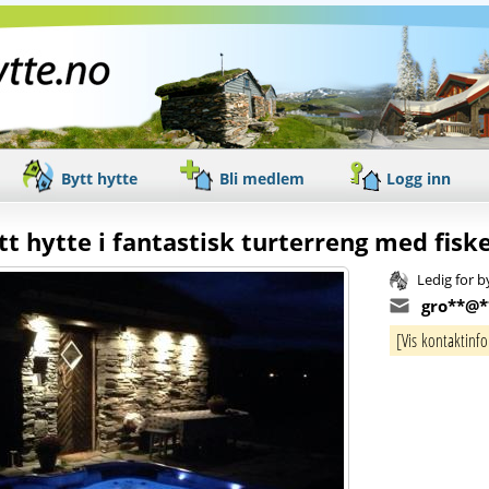
Bytt hytte
Bli medlem
Logg inn
tt hytte i fantastisk turterreng med fis
Ledig for b
gro**@*
[Vis kontaktinf