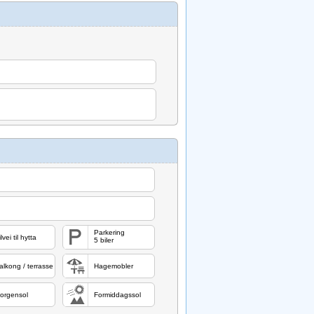
Parkering
lvei til hytta
5 biler
alkong / terrasse
Hagemobler
orgensol
Formiddagssol