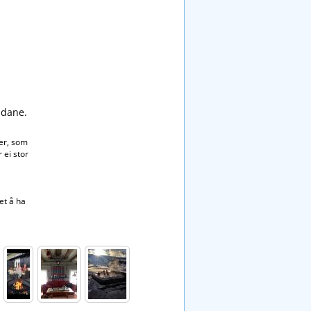
ndane.
ter, som
 ei stor
et å ha