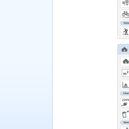
Vinte
Inter
Vann