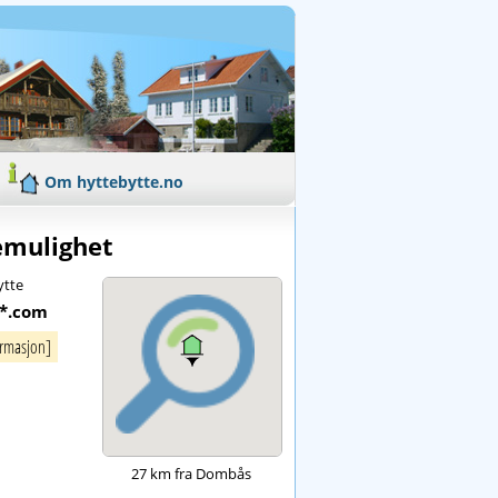
Om hyttebytte.no
kemulighet
ytte
*.com
ormasjon]
27 km fra Dombås