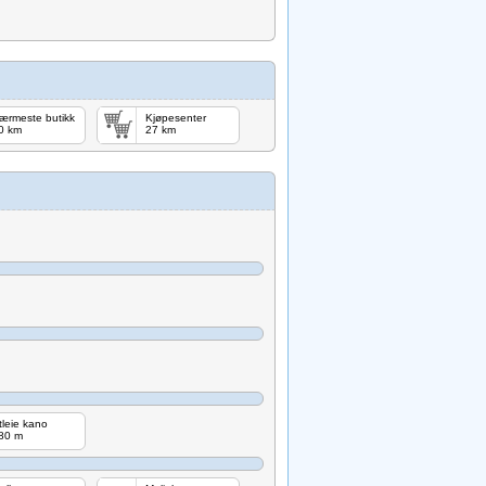
ærmeste butikk
Kjøpesenter
0 km
27 km
tleie kano
80 m