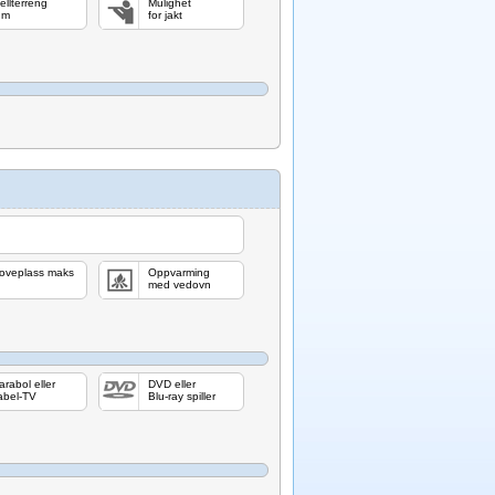
jellterreng
Mulighet
 m
for jakt
oveplass maks
Oppvarming
med vedovn
arabol eller
DVD eller
abel-TV
Blu-ray spiller