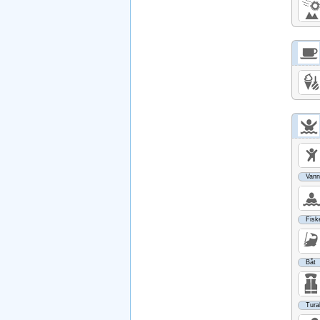
Vann
Fisk
Båt
Turak