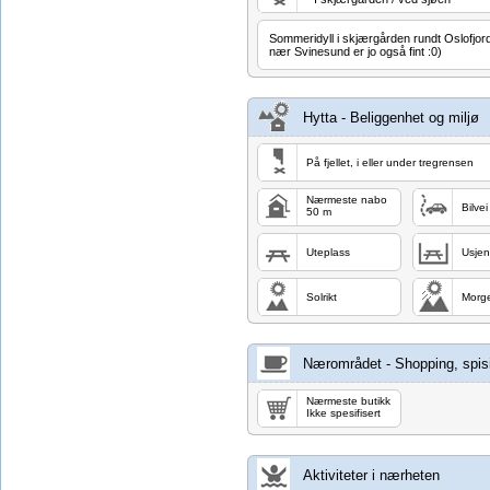
Sommeridyll i skjærgården rundt Oslofjord
nær Svinesund er jo også fint :0)
Hytta - Beliggenhet og miljø
På fjellet, i eller under tregrensen
Nærmeste nabo
Bilvei
50 m
Uteplass
Usjen
Solrikt
Morg
Nærområdet - Shopping, spisi
Nærmeste butikk
Ikke spesifisert
Aktiviteter i nærheten