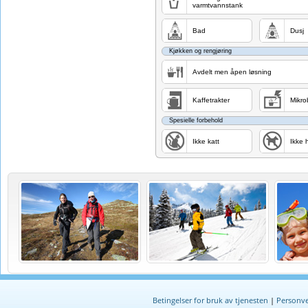
varmtvannstank
Bad
Dusj
Kjøkken og rengjøring
Avdelt men åpen løsning
Kaffetrakter
Mikro
Spesielle forbehold
Ikke katt
Ikke 
Betingelser for bruk av tjenesten
|
Personve