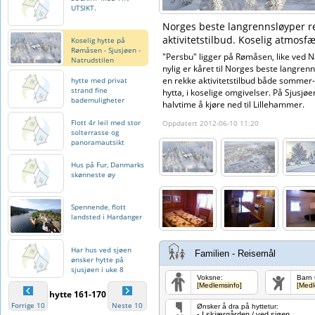
UTSIKT.
Norges beste langrennsløyper re
aktivitetstilbud. Koselig atmosfæ
Koselig hytte på
Rømåsen - Sjusjøen -
"Persbu" ligger på Rømåsen, like ved N
Natrudstilen
nylig er kåret til Norges beste langren
en rekke aktivitetstilbud både sommer-
hytte med privat
strand fine
hytta, i koselige omgivelser. På Sjusjøe
bademuligheter
halvtime å kjøre ned til Lillehammer.
Flott 4r leil med stor
Oppdatert 2012-06-10 11:20
solterrasse og
panoramautsikt
Hus på Fur, Danmarks
skønneste øy
Spennende, flott
landsted i Hardanger
Har hus ved sjøen
Familien - Reisemål
ønsker hytte på
sjusjøen i uke 8
Voksne:
Barn 
[Medlemsinfo]
[Medl
hytte 161-170
Forrige 10
Neste 10
Ønsker å dra på hyttetur:
- I skjærgården / ved sjøen