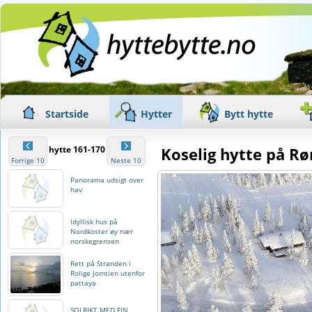
Startside
Hytter
Bytt hytte
hytte 161-170
Koselig hytte på Rø
Forrige 10
Neste 10
Panorama udsigt over
hav
Idyllisk hus på
Nordkoster øy nær
norskegrensen
Rett på Stranden i
Rolige Jomtien utenfor
pattaya
SOLRIKT MED FIN