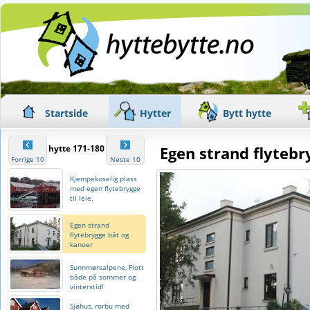
Startside
Hytter
Bytt hytte
hytte 171-180
Egen strand flyteb
Forrige 10
Neste 10
Kjempekoselig plass
med egen flytebrygge
til leie.
Egen strand
flytebrygge båt og
kanoer
Sunnmørsalpene, Flott
både på sommer og
vinterstid!
Sjøhus, rorbu med