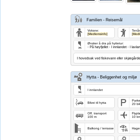
Familien - Reisemål
Voksne:
Tenår
[Medlemsinfo]
[Medl
Ønsker å dra på hyttetur:
- På høyfjellet - I innlandet - I la
I hovedsak ved fiskevann eller skjægård
Hytta - Beliggenhet og miljø
I innlandet
Parke
Bilvei til hytta
20 bil
Off. transport
Flypl
100 m
10 k
Balkong / terrasse
Hage