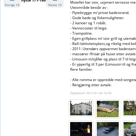
hytte 171-180
Motellet har stor, usjenert terrasse med
Forrige 10
Neste 10
Uteområde består av :
- Flytebrygge m/ privat badestrand.
- Gode bade-og fiskemuligheter.
- 2 kanoer og 1 robåt.
- Vannscooter til leige.
- Trampoline.
- Egen grillplass m/ stor grill og utemøb
- Ball-/aktivitetsplass,og rikelig med b
- 2011: Utendørs oppvarmet badestam
- massører /frisør på huset etter avtale
- Limousin m/sjåfør og plass til 7 til leig
- Er ypperlig til 3 par (Limousin til og fr
flere familier.
- Alle romma er oppredde med sengetø
- Rengjøring etter avtale.
Oppdatert 2012-01-24 16:42