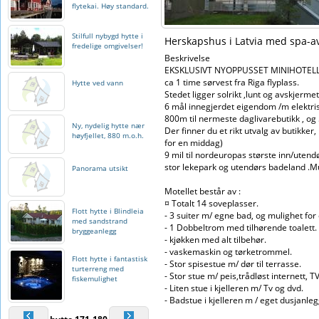
flytekai. Høy standard.
Stilfull nybygd hytte i
Herskapshus i Latvia med spa-avde
fredelige omgivelser!
Beskrivelse
EKSKLUSIVT NYOPPUSSET MINIHOTELL i
ca 1 time sørvest fra Riga flyplass.
Hytte ved vann
Stedet ligger solrikt ,lunt og avskjermet
6 mål innegjerdet eigendom /m elektris
800m til nermeste daglivarebutikk , og 
Ny, nydelig hytte nær
Der finner du et rikt utvalg av butikke
høyfjellet, 880 m.o.h.
for en middag)
9 mil til nordeuropas største inn/utendø
stor lekepark og utendørs badeland .M
Panorama utsikt
Motellet består av :
¤ Totalt 14 soveplasser.
Flott hytte i Blindleia
- 3 suiter m/ egne bad, og mulighet for
med sandstrand
- 1 Dobbeltrom med tilhørende toalett.
bryggeanlegg
- kjøkken med alt tilbehør.
- vaskemaskin og tørketrommel.
Flott hytte i fantastisk
- Stor spisestue m/ dør til terrasse.
turterreng med
- Stor stue m/ peis,trådløst internett,
fiskemulighet
- Liten stue i kjelleren m/ Tv og dvd.
- Badstue i kjelleren m / eget dusjanleg