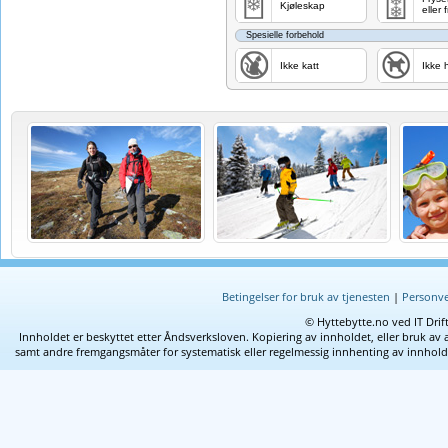
Kjøleskap
eller
Spesielle forbehold
Ikke katt
Ikke 
Betingelser for bruk av tjenesten
|
Personve
© Hyttebytte.no ved IT Drif
Innholdet er beskyttet etter Åndsverksloven. Kopiering av innholdet, eller bruk av 
samt andre fremgangsmåter for systematisk eller regelmessig innhenting av innhold fra 