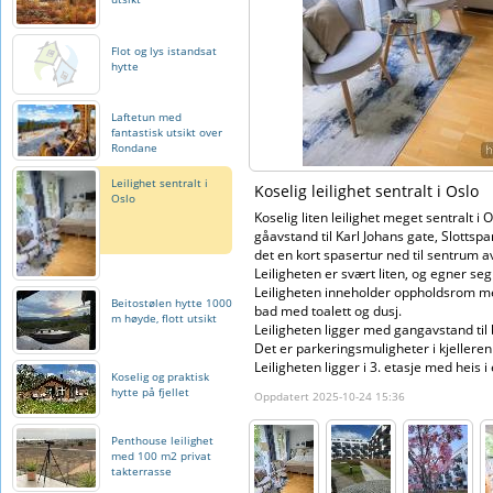
Flot og lys istandsat
hytte
Laftetun med
fantastisk utsikt over
Rondane
Leilighet sentralt i
Koselig leilighet sentralt i Oslo
Oslo
Koselig liten leilighet meget sentralt i O
gåavstand til Karl Johans gate, Slottsp
det en kort spasertur ned til sentrum a
Leiligheten er svært liten, og egner seg
Leiligheten inneholder oppholdsrom m
Beitostølen hytte 1000
bad med toalett og dusj.
m høyde, flott utsikt
Leiligheten ligger med gangavstand til 
Det er parkeringsmuligheter i kjelleren
Leiligheten ligger i 3. etasje med heis 
Koselig og praktisk
hytte på fjellet
Oppdatert 2025-10-24 15:36
Penthouse leilighet
med 100 m2 privat
takterrasse