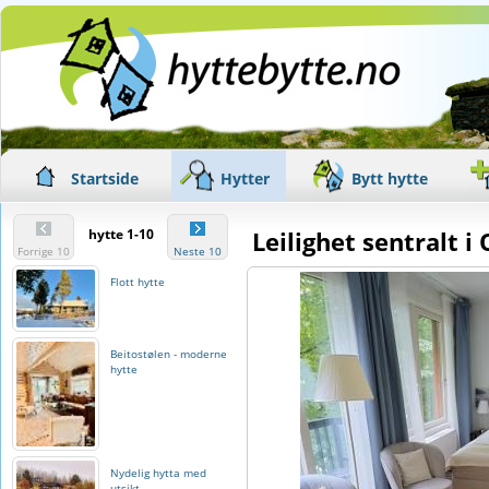
Startside
Hytter
Bytt hytte
hytte 1-10
Leilighet sentralt i
Forrige 10
Neste 10
Flott hytte
Beitostølen - moderne
hytte
Nydelig hytta med
utsikt