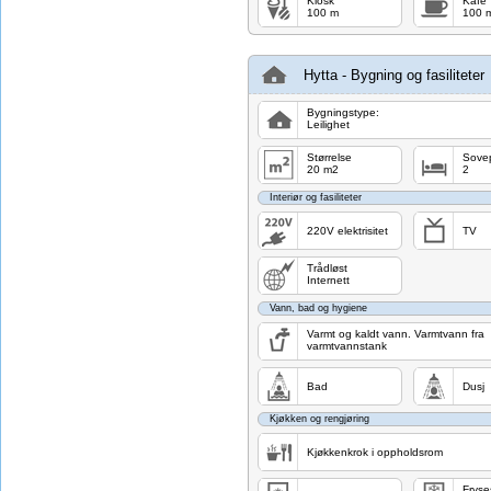
Kiosk
Kafé
100 m
100 
Hytta - Bygning og fasiliteter
Bygningstype:
Leilighet
Størrelse
Sovep
20 m2
2
Interiør og fasiliteter
220V elektrisitet
TV
Trådløst
Internett
Vann, bad og hygiene
Varmt og kaldt vann. Varmtvann fra
varmtvannstank
Bad
Dusj
Kjøkken og rengjøring
Kjøkkenkrok i oppholdsrom
Fryse