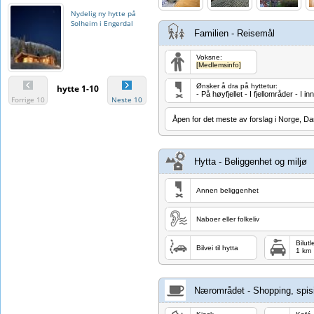
Nydelig ny hytte på
Solheim i Engerdal
Familien - Reisemål
Voksne:
[Medlemsinfo]
Ønsker å dra på hyttetur:
hytte 1-10
- På høyfjellet - I fjellområder - I 
Forrige 10
Neste 10
Åpen for det meste av forslag i Norge, D
Hytta - Beliggenhet og miljø
Annen beliggenhet
Naboer eller folkeliv
Bilutl
Bilvei til hytta
1 km
Nærområdet - Shopping, spisi