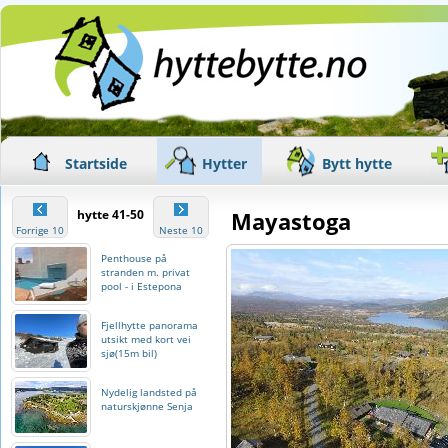
Startside
Hytter
Bytt hytte
hytte 41-50
Mayastoga
Forrige 10
Neste 10
Penthouse på
stranden m. privat
pool - i Estepona
Fjellhytte panorama
utsikt med kort vei
sjø(15m bil)
Nydelig landsted på
naturskjønne Senja