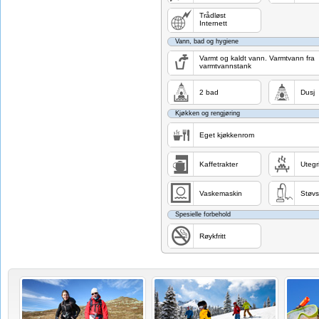
Trådløst
Internett
Vann, bad og hygiene
Varmt og kaldt vann. Varmtvann fra
varmtvannstank
2 bad
Dusj
Kjøkken og rengjøring
Eget kjøkkenrom
Kaffetrakter
Utegri
Vaskemaskin
Støv
Spesielle forbehold
Røykfritt