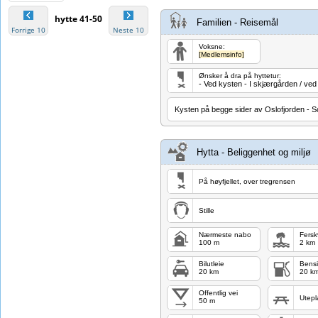
hytte 41-50
Familien - Reisemål
Forrige 10
Neste 10
Voksne:
[Medlemsinfo]
Ønsker å dra på hyttetur:
- Ved kysten - I skjærgården / ved
Kysten på begge sider av Oslofjorden - Son
Hytta - Beliggenhet og miljø
På høyfjellet, over tregrensen
Stille
Nærmeste nabo
Fers
100 m
2 km
Bilutleie
Bensi
20 km
20 k
Offentlig vei
Utepl
50 m