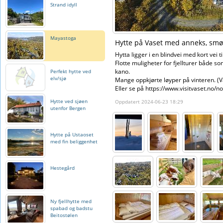
Strand idyll
Mayastoga
Hytte på Vaset med anneks, smør
Hytta ligger i en blindvei med kort vei ti
Flotte muligheter for fjellturer både so
kano.
Perfekt hytte ved
elv/sjø
Mange oppkjørte løyper på vinteren. (
Eller se på https://www.visitvaset.no/no
Hytte ved sjøen
Oppdatert 2024-06-23 18:29
utenfor Bergen
Hytte på Ustaoset
med fin beliggenhet
Hestegård
Ny fjellhytte med
spabad og badstu
Beitostølen