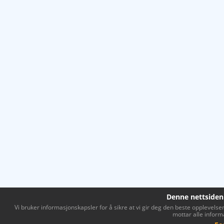
Denne nettsiden
Vi bruker informasjonskapsler for å sikre at vi gir deg den beste opplevelsen 
mottar alle inform