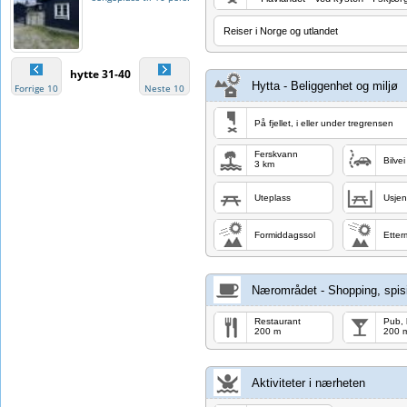
Reiser i Norge og utlandet
hytte 31-40
Hytta - Beliggenhet og miljø
Forrige 10
Neste 10
På fjellet, i eller under tregrensen
Ferskvann
Bilvei
3 km
Uteplass
Usjen
Formiddagssol
Etter
Nærområdet - Shopping, spisi
Restaurant
Pub, 
200 m
200 
Aktiviteter i nærheten