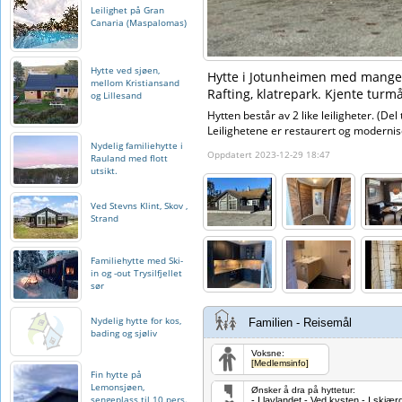
Leilighet på Gran
Canaria (Maspalomas)
Hytte ved sjøen,
Hytte i Jotunheimen med mange m
mellom Kristiansand
Rafting, klatrepark. Kjente tur
og Lillesand
Hytten består av 2 like leiligheter. (Del t
Leilighetene er restaurert og modernis
Nydelig familiehytte i
Oppdatert 2023-12-29 18:47
Rauland med flott
utsikt.
Ved Stevns Klint, Skov ,
Strand
Familiehytte med Ski-
in og -out Trysilfjellet
sør
Nydelig hytte for kos,
Familien - Reisemål
bading og sjøliv
Voksne:
[Medlemsinfo]
Fin hytte på
Lemonsjøen,
Ønsker å dra på hyttetur:
sengeplass til 10 pers.
- I lavlandet - Ved kysten - I skjæ