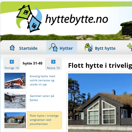
Startside
Hytter
Bytt hytte
hytte 31-40
Flott hytte i trive
Forrige 10
Neste 10
Koselig hytte med
solrik terrasse og
utsikt til sjø
Gammel seter på
fjellet
Flott hytte i trivelige
omgivelser ved
Jotunheimen