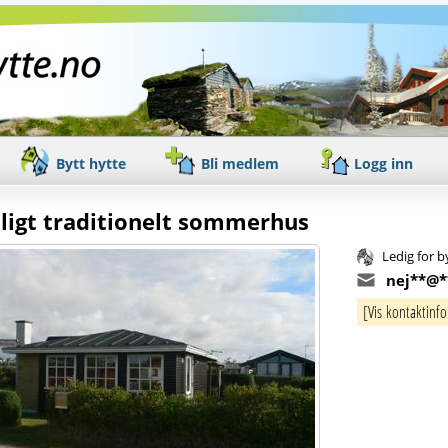
Bytt hytte
Bli medlem
Logg inn
jligt traditionelt sommerhus
Ledig for b
nej**@*
[Vis kontaktinf