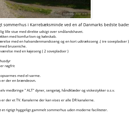
igt sommerhus i Karrebæksminde ved en af Danmarks bedste bade
ig lille stue med direkte udsigt over smålandshavet.
køkken med komfur/ovn og køleskab.
ærelse med en halvandenmandsseng og en kort udtræksseng .( tre sovepladser )
 med bruseniche.
le værelse med en køjeseng ( 2 sovepladser )
 husdyr
er røgfrit
 opvarmes med el-varme.
n er der en brændeovn.
 selv medbringe " ALT" dyner, sengetøj, håndklæder og viskestykker o.s.v.
n er der et TV. Kanalerne der kan vises er alle DR kanalerne.
alt et rigtigt hyggeligt gammelt sommerhus uden moderne faciliteter.