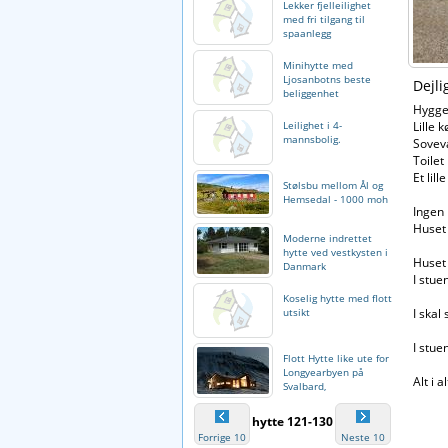
Lekker fjelleilighet
med fri tilgang til
spaanlegg
Minihytte med
Ljosanbotns beste
Dejl
beliggenhet
Hyggel
Leilighet i 4-
Lille 
mannsbolig.
Sovev
Toilet
Et lil
Stølsbu mellom Ål og
Hemsedal - 1000 moh
Ingen
Huset 
Moderne indrettet
hytte ved vestkysten i
Huset
Danmark
I stue
Koselig hytte med flott
utsikt
I skal
I stue
Flott Hytte like ute for
Longyearbyen på
Alt i 
Svalbard,
hytte 121-130
Forrige 10
Neste 10