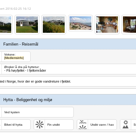
ert 2016-02-25 16:12
Familien - Reisemål
Voksne:
[Medlemsinfo]
Ønsker å dra på hyttetur:
- På høyfjellet - I fjellområder
ted i Norge, hvor der er gode vandreture i fjeldet.
Hytta - Beliggenhet og miljø
Ved kysten
Bilvei til hytta
Fin utsikt
Utsikt vann / hav
So