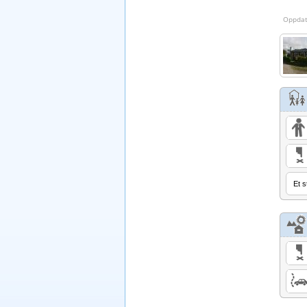
Oppdat
Et s