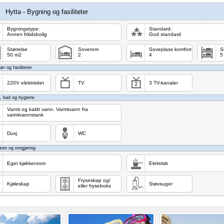
Hytta - Bygning og fasiliteter
Bygningstype:
Standard:
Annen fritidsbolig
God standard
Størrelse
Soverom
Soveplass komfort
S
50 m2
2
4
5
iør og fasiliteter
220V elektrisitet
TV
3 TV-kanaler
, bad og hygiene
Varmt og kaldt vann. Varmtvann fra
varmtvannstank
Dusj
WC
ken og rengjøring
Eget kjøkkenrom
Elektrisk
Fryseskap og/
Kjøleskap
Støvsuger
eller fryseboks