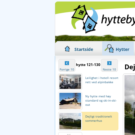
Startside
Hytter
hytte 121-130
De
Forrige 10
Neste 10
Leilighet i hotell resort
rett ved alpinbakke
Ny hytte med høy
standard og ski-in-ski-
out
Dejligt traditionelt
sommerhus