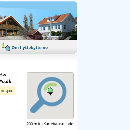
Om hyttebytte.no
ytte
*o.dk
ormasjon]
200 m fra Karrebæksminde