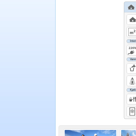
Inter
Vann
Kjøk