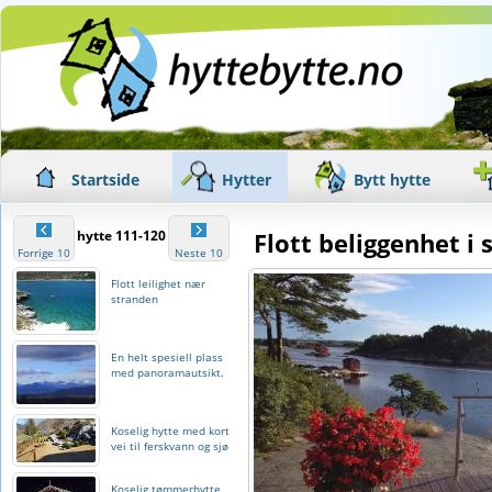
Startside
Hytter
Bytt hytte
hytte 111-120
Flott beliggenhet i
Forrige 10
Neste 10
Flott leilighet nær
stranden
En helt spesiell plass
med panoramautsikt.
Koselig hytte med kort
vei til ferskvann og sjø
Koselig tømmerhytte