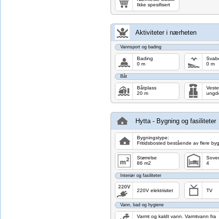
Ikke spesifisert
Aktiviteter i nærheten
Vannsport og bading
Bading
Svab
0 m
0 m
Båt
Båtplass
Veste
20 m
ungd
Hytta - Bygning og fasiliteter
Bygningstype:
Fritidsbosted bestående av flere by
Størrelse
Sove
86 m2
4
Interiør og fasiliteter
220V elektrisitet
TV
Vann, bad og hygiene
Varmt og kaldt vann. Varmtvann fra