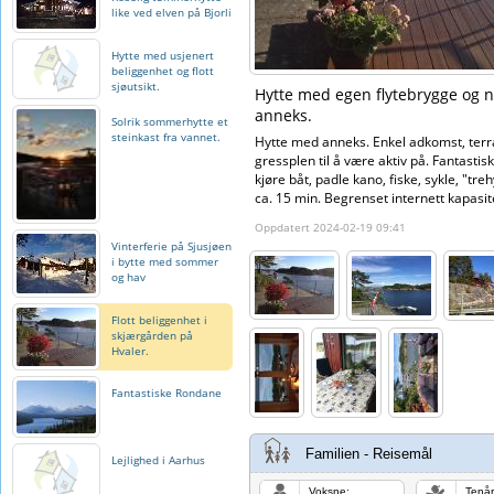
like ved elven på Bjorli
Hytte med usjenert
beliggenhet og flott
sjøutsikt.
Hytte med egen flytebrygge og ny
anneks.
Solrik sommerhytte et
steinkast fra vannet.
Hytte med anneks. Enkel adkomst, terr
gressplen til å være aktiv på. Fantastisk
kjøre båt, padle kano, fiske, sykle, "tre
ca. 15 min. Begrenset internett kapasite
Oppdatert 2024-02-19 09:41
Vinterferie på Sjusjøen
i bytte med sommer
og hav
Flott beliggenhet i
skjærgården på
Hvaler.
Fantastiske Rondane
Familien - Reisemål
Lejlighed i Aarhus
Voksne:
Tenår