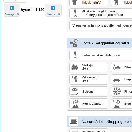
[Medlemsinfo]
[Medl
hytte 111-120
Ønsker å dra på hyttetur:
Forrige 10
Neste 10
- På høyfjellet - I fjellområder
Vi ønsker fortrinnsvis å bytte med noen so
Hytta - Beliggenhet og miljø
I eller ved skjærgården / sjø
Ved sjø
Bilvei
20 m
Gåavstand
Utepl
30 m
Solseng
Fin ut
Formiddagssol
Etter
Nærområdet - Shopping, spisi
Nærmeste butikk