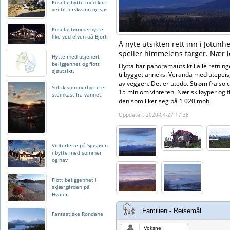
Koselig hytte med kort
vei til ferskvann og sjø
Koselig tømmerhytte
like ved elven på Bjorli
Å nyte utsikten rett inn i Jotun
speiler himmelens farger. Nær l
Hytte med usjenert
beliggenhet og flott
Hytta har panoramautsikt i alle retnin
sjøutsikt.
tilbygget anneks. Veranda med utepeis,
av veggen. Det er utedo. Strøm fra so
Solrik sommerhytte et
15 min om vinteren. Nær skiløyper og fi
steinkast fra vannet.
den som liker seg på 1 020 moh.
Oppdatert 2020-04-27 17:38
Vinterferie på Sjusjøen
i bytte med sommer
og hav
Flott beliggenhet i
skjærgården på
Hvaler.
Familien - Reisemål
Fantastiske Rondane
Voksne: