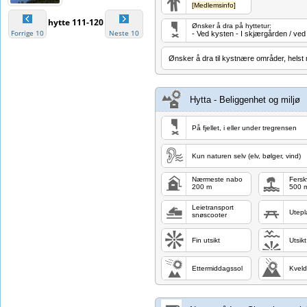
[Medlemsinfo]
hytte 111-120
Ønsker å dra på hyttetur:
Forrige 10
Neste 10
- Ved kysten - I skjærgården / ved
Ønsker å dra til kystnære områder, helst 
Hytta - Beliggenhet og miljø
På fjellet, i eller under tregrensen
Kun naturen selv (elv, bølger, vind)
Nærmeste nabo
Fers
200 m
500 
Leietransport
Utepl
snøscooter
Fin utsikt
Utsik
Ettermiddagssol
Kveld