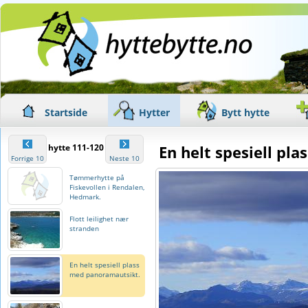
Startside
Hytter
Bytt hytte
hytte 111-120
En helt spesiell p
Forrige 10
Neste 10
Tømmerhytte på
Fiskevollen i Rendalen,
Hedmark.
Flott leilighet nær
stranden
En helt spesiell plass
med panoramautsikt.