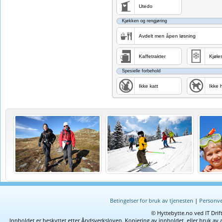
Utedo
Kjøkken og rengjøring
Avdelt men åpen løsning
Kaffetrakter
Kjøle
Spesielle forbehold
Ikke katt
Ikke 
Betingelser for bruk av tjenesten
|
Personve
© Hyttebytte.no ved IT Drif
Innholdet er beskyttet etter Åndsverksloven. Kopiering av innholdet, eller bruk av 