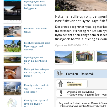
Nydelig hytte med
sentral og usjenert
beliggenhet.
Hytta har stille og rolig beligg
nær fiskevannet Byrte. Mye fisk å
Det er noe skog rundt hytta, og mer k
Feriehus i Andalucia.
fra terassen. Stillhet og ren luft kan nyt
Otivar
hytta der det er en slange som er ledet
funksjonelt. Kort vei til stier og fiskev
Fredfullt usjenert sted.
Oppdatert 2022-03-10 19:31
Flytebrygge med
Oselver.
Nydelig hytte ved
sjøen på eventyrøya
Senja
Hytte på Kvamskogen,
45 min. kjøring fra
Familien - Reisemål
Bergen
Voksne:
Koselig rorbu med båt
[Medlemsinfo]
og jacuzzi i lune
omgivelser.
Ønsker å dra på hyttetur:
- På høyfjellet - I fjellområder - V
Koselig liten hytte på
Jeg ønsker å dra i området Rjukan/ Gausta
idylliske Hvaler
Helgeroa/Larvik/Bamble/Stavern/Arendal.