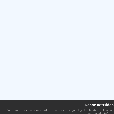
Denne nettsiden
Vi bruker informasjonskapsler for å sikre at vi gir deg den beste opplevelsen 
mottar alle inform