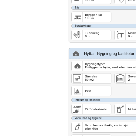
Båt
Brygge / kai
100 m
Turaktiviteter
Turterreng
Merke
0 m
0 m
Hytta - Bygning og fasiliteter
Bygningstype:
Frittliggende hytte, med eller uten u
Størrelse
Sove
50 m2
2
Peis
Interiør og fasiliteter
220V elektrisitet
Mobil
Vann, bad og hygiene
Vann hentes i bekk, elv, innsjø
eller kilde