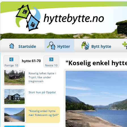
Startside
Hytter
Bytt hytte
hytte 61-70
"Koselig enkel hytt
Forrige 10
Neste 10
Koselig laftet hytte i
Trysil, like under
tregrensen
Stort hus på Oppdal
"Koselig enkel hytte
nær fiskevann og fjell"