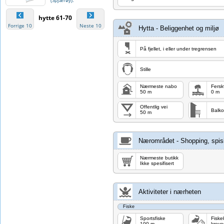
(Spjærøy).
hytte 61-70
Forrige 10
Neste 10
Hytta - Beliggenhet og miljø
På fjellet, i eller under tregrensen
Stille
Nærmeste nabo
Fers
50 m
0 m
Offentlig vei
Balko
50 m
Nærområdet - Shopping, spisi
Nærmeste butikk
Ikke spesifisert
Aktiviteter i nærheten
Fiske
Sportsfiske
Fiske
100 m
kreve